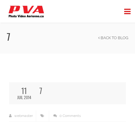
7
BACK TO BLOG
11
7
JUIL 2014
webmaster
0 Comments