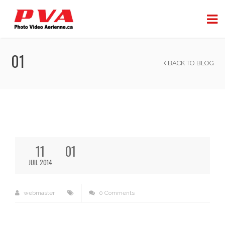
01
BACK TO BLOG
11
01
JUIL 2014
webmaster
0 Comments